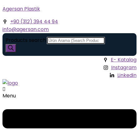
Agersan Plastik
+90 (312) 394 44 94
info@agersan.com
Products search
E- Katalog
Instagram
Linkedin
Menu