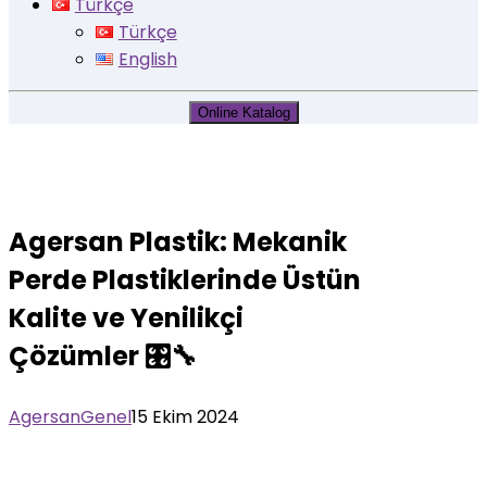
Türkçe
Türkçe
English
Online Katalog
Blog Yazılarımız
Agersan Plastik: Mekanik
Perde Plastiklerinde Üstün
Kalite ve Yenilikçi
Çözümler 🎛️🔧
Agersan
Genel
15 Ekim 2024