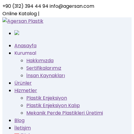
+90 (312) 394 44 94
info@agersan.com
LinkedIn
Instagram
Online Katalog |
Profile
Profile
Anasayfa
Kurumsal
Hakkımızda
Sertifikalarımız
İnsan Kaynakları
Ürünler
Hizmetler
Plastik Enjeksiyon
Plastik Enjeksiyon Kalıp
Mekanik Perde Plastikleri Üretimi
Blog
İletişim