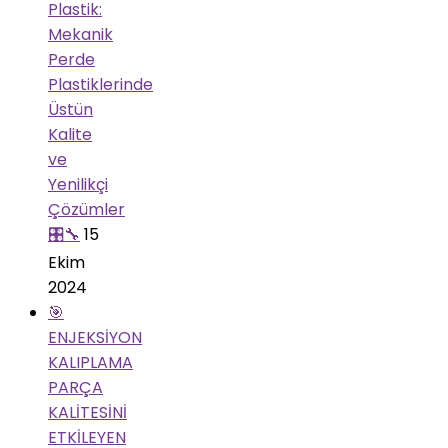
Plastik:
Mekanik
Perde
Plastiklerinde
Üstün
Kalite
ve
Yenilikçi
Çözümler
🎛️🔧
15
Ekim
2024
🎯
ENJEKSİYON
KALIPLAMA
PARÇA
KALİTESİNİ
ETKİLEYEN